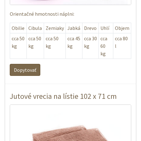
Orientačné hmotnosti náplni:
Obilie
Cibula
Zemiaky
Jabká
Drevo
Uhlí
Objem
cca 50
cca 50
cca 50
cca 45
cca 30
cca
cca 80
kg
kg
kg
kg
kg
60
l
kg
Dopytovať
Jutové vrecia na lístie 102 x 71 cm