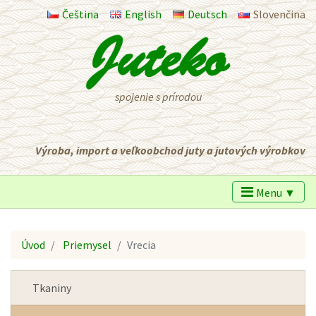
Čeština
English
Deutsch
Slovenčina
spojenie s prírodou
Výroba, import a veľkoobchod juty a jutových výrobkov
Menu ▼
Úvod
Priemysel
Vrecia
Tkaniny