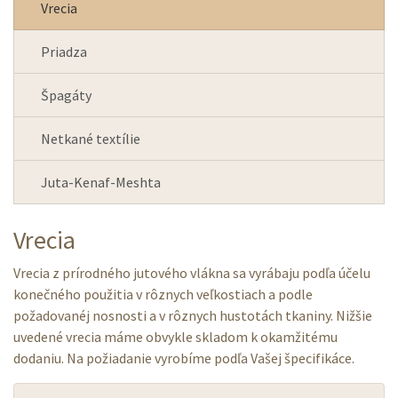
Vrecia
Priadza
Špagáty
Netkané textílie
Juta-Kenaf-Meshta
Vrecia
Vrecia z prírodného jutového vlákna sa vyrábaju podľa účelu
konečného použitia v rôznych veľkostiach a podle
požadovanéj nosnosti a v rôznych hustotách tkaniny. Nižšie
uvedené vrecia máme obvykle skladom k okamžitému
dodaniu. Na požiadanie vyrobíme podľa Vašej špecifikáce.