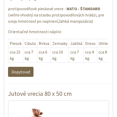
protipovodňové pieskové vrece -
NATO - ŠTANDARD
(veľmi vhodný na stavbu protipovodňových hrádzi, pre
svoju hmotnosť po naplnení,ľahká manipulácia)
Orientačné hmotnosti náplni:
Piesok
Cibula
Mrkva
Zemiaky
Jablká
Drevo
Uhlie
Ob
cca 15
cca 7
cca 6
cca 10
cca 7
cca 4
cca 8
cca
kg
kg
kg
kg
kg
kg
kg
l
Dopytovať
Jutové vrecia 80 x 50 cm