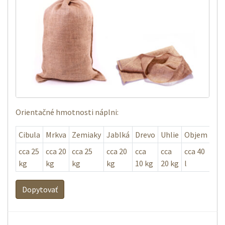
Orientačné hmotnosti náplni:
Cibula
Mrkva
Zemiaky
Jablká
Drevo
Uhlie
Objem
cca 25
cca 20
cca 25
cca 20
cca
cca
cca 40
kg
kg
kg
kg
10 kg
20 kg
l
Dopytovať