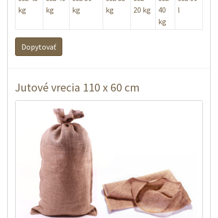
kg
kg
kg
kg
20 kg
40
l
kg
Dopytovať
Jutové vrecia 110 x 60 cm