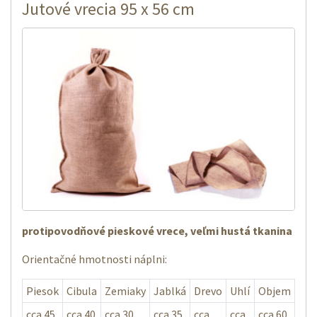
Jutové vrecia 95 x 56 cm
protipovodňové pieskové vrece, veľmi hustá tkanina
Orientačné hmotnosti náplni:
Piesok
Cibula
Zemiaky
Jablká
Drevo
Uhlí
Objem
cca 45
cca 40
cca 30
cca 35
cca
cca
cca 60