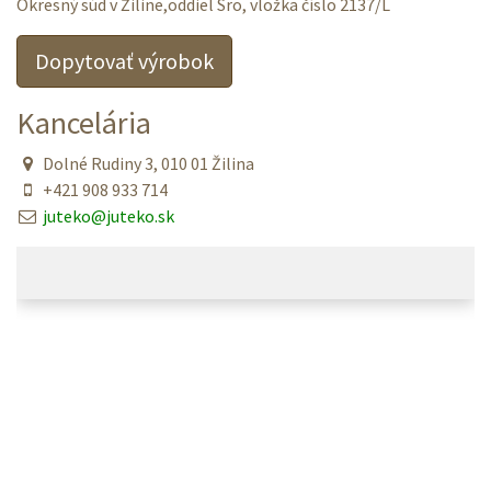
Okresný súd v Žiline,oddiel Sro, vložka číslo 2137/L
Dopytovať výrobok
Kancelária
Dolné Rudiny 3, 010 01 Žilina
+421 908 933 714
juteko@juteko.sk