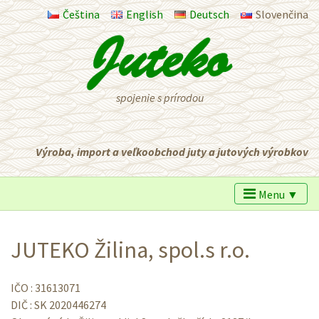
Čeština
English
Deutsch
Slovenčina
spojenie s prírodou
Výroba, import a veľkoobchod juty a jutových výrobkov
Menu ▼
JUTEKO Žilina, spol.s r.o.
IČO : 31613071
DIČ : SK 2020446274