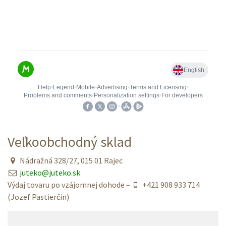
Veľkoobchodný sklad
Nádražná 328/27, 015 01 Rajec
juteko@juteko.sk
Výdaj tovaru po vzájomnej dohode –
+421 908 933 714
(Jozef Pastierčin)