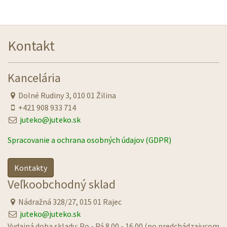
Kontakt
Kancelária
Dolné Rudiny 3, 010 01 Žilina
+421 908 933 714
juteko@juteko.sk
Spracovanie a ochrana osobných údajov (GDPR)
Kontakty
Veľkoobchodný sklad
Nádražná 328/27, 015 01 Rajec
juteko@juteko.sk
Vydajná doba skladu: Po - Pá 8.00 - 16.00 (po predchádzajucom