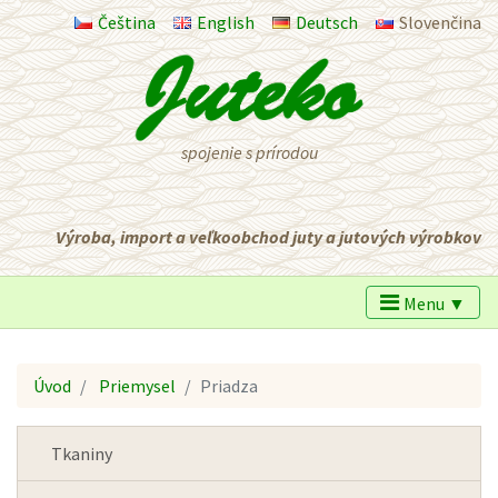
Čeština
English
Deutsch
Slovenčina
spojenie s prírodou
Výroba, import a veľkoobchod juty a jutových výrobkov
Menu ▼
Úvod
Priemysel
Priadza
Tkaniny