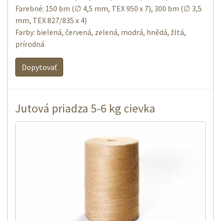
Farebné: 150 bm (∅ 4,5 mm, TEX 950 x 7), 300 bm (∅ 3,5
mm, TEX 827/835 x 4)
Farby: bielená, červená, zelená, modrá, hnědá, žltá,
prírodná
Dopytovať
Jutová priadza 5-6 kg cievka