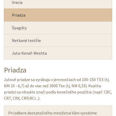
Vrecia
Priadza
Špagáty
Netkané textílie
Juta-Kenaf-Meshta
Priadza
Jutové priadze sa vyrábaju v jemnostiach od 100-150 TEX (tj.
NM 10 - 6,7) až do viac než 3000 Tex (tj. NM 0,33). Kvalita
priadzi sa obvykle znači podľa konečného použitia (např. CBC,
CRT, CRX, CRP,RCI...).
Pri odbere dostatočného množstva Vám vyrobime