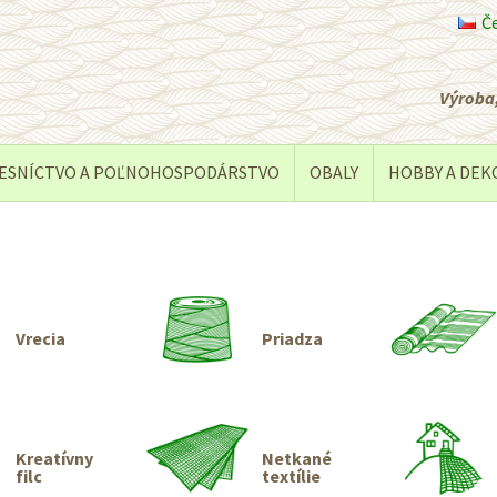
Č
Výroba,
ESNÍCTVO A POĽNOHOSPODÁRSTVO
OBALY
HOBBY A DEK
Vrecia
Priadza
Kreatívny
Netkané
filc
textílie