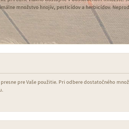
nimálne množstvo hnojív, pesticídov a herbicídov. Neprod
presne pre Vaše použitie. Pri odbere dostatočného množ
u.