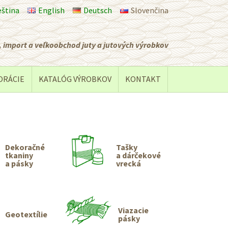
eština
English
Deutsch
Slovenčina
 import a veľkoobchod juty a jutových výrobkov
ORÁCIE
KATALÓG VÝROBKOV
KONTAKT
Dekoračné
Tašky
tkaniny
a dárčekové
a pásky
vrecká
Viazacie
Geotextílie
pásky