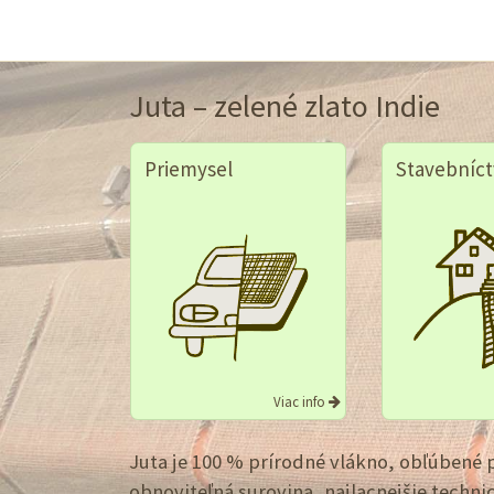
Juta – zelené zlato Indie
Priemysel
Stavebníct
Viac info
Juta je 100 % prírodné vlákno, obľúbené p
obnoviteľná surovina, najlacnejšie techn