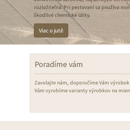
rozložiteľná. Pri pestovaní sa používa mi
škodlivé chemické látky.
Viac o jutě
Poradíme vám
Zavolajte nám, doporučíme Vám výrobok 
Vám vyrobíme varianty výrobkov na mier