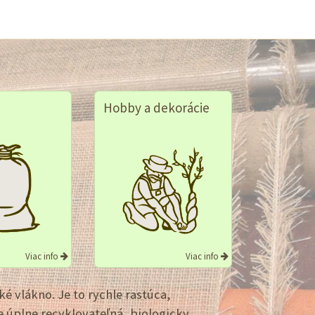
Hobby a dekorácie
Viac info
Viac info
é vlákno. Je to rychle rastúca,
 úplne recyklovateľná, biologicky