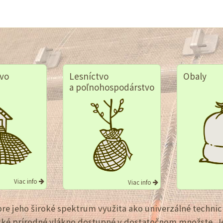
vo
Lesníctvo
Obaly
a poľnohospodárstvo
Viac info
Viac info
re jeho široké spektrum využita ako univerzálné technick
ické prírodné vlákno dostupné v dostatočnom množste. Je