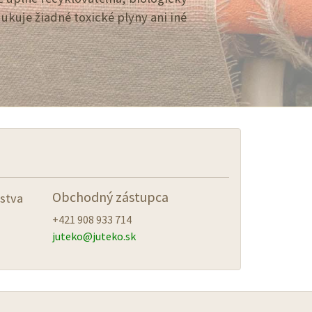
ukuje žiadné toxické plyny ani iné
Obchodný zástupca
stva
+421 908 933 714
juteko@
juteko.sk