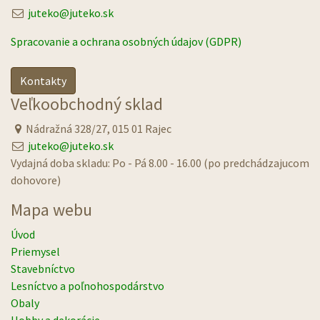
juteko@juteko.sk
Spracovanie a ochrana osobných údajov (GDPR)
Kontakty
Veľkoobchodný sklad
Nádražná 328/27, 015 01 Rajec
juteko@juteko.sk
Vydajná doba skladu: Po - Pá 8.00 - 16.00 (po predchádzajucom
dohovore)
Mapa webu
Úvod
Priemysel
Stavebníctvo
Lesníctvo a poľnohospodárstvo
Obaly
Hobby a dekorácie