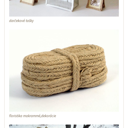
darčekové tašky
floristika makrammé,dekorácie