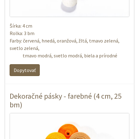
Šírka: 4 cm
Rolka: 3 bm
Farby
: červená
,
hnedá
,
oranžová
,
žltá
,
tmavo
zelená
,
svetlo zelená
,
tmavo
modrá
,
svetlo modrá
,
biela a
prírodné
Dopytovať
Dekoračné pásky - farebné (4 cm, 25
bm)