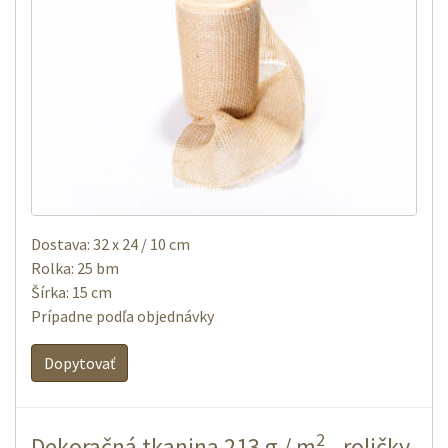
Dostava: 32 x 24 / 10 cm
Rolka: 25 bm
Šírka: 15 cm
Prípadne podľa objednávky
Dopytovať
2
Dekoračná tkanina 213 g / m
- roličky