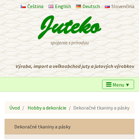
Čeština
English
Deutsch
Slovenčina
spojenie s prírodou
Výroba, import a veľkoobchod juty a jutových výrobkov
Menu ▼
Úvod
Hobby a dekorácie
Dekoračné tkaniny a pásky
Dekoračné tkaniny a pásky