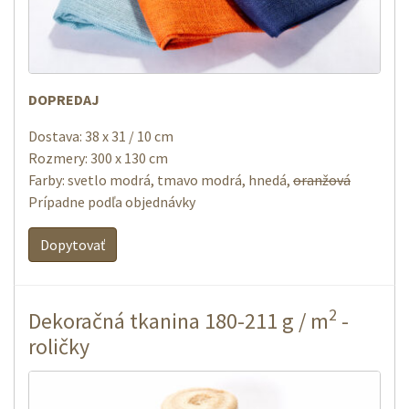
DOPREDAJ
Dostava: 38 x 31 / 10 cm
Rozmery: 300 x 130 cm
Farby: svetlo modrá, tmavo modrá, hnedá,
oranžová
Prípadne podľa objednávky
Dopytovať
2
Dekoračná tkanina 180-211 g / m
-
roličky