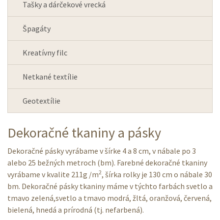
Tašky a dárčekové vrecká
Špagáty
Kreatívny filc
Netkané textílie
Geotextílie
Dekoračné tkaniny a pásky
Dekoračné pásky vyrábame v šírke 4 a 8 cm, v nábale po 3
alebo 25 bežných metroch (bm). Farebné dekoračné tkaniny
2
vyrábame v kvalite 211g /m
, šírka rolky je 130 cm o nábale 30
bm. Dekoračné pásky tkaniny máme v týchto farbách svetlo a
tmavo zelená,svetlo a tmavo modrá, žltá, oranžová, červená,
bielená, hnedá a prírodná (tj. nefarbená).