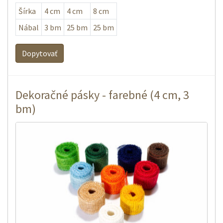
Šírka
4 cm
4 cm
8 cm
Nábal
3 bm
25 bm
25 bm
Dopytovať
Dekoračné pásky - farebné (4 cm, 3
bm)