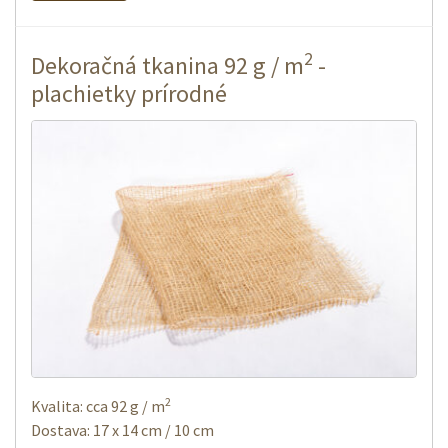
2
Dekoračná tkanina 92 g / m
-
plachietky prírodné
2
Kvalita: cca 92 g / m
Dostava: 17 x 14 cm / 10 cm