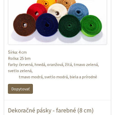
Šírka: 4 cm
Rolka: 25 bm
Farby
: červená
,
hnedá
,
oranžová
,
žltá
,
tmavo
zelená
,
svetlo zelená
,
tmavo
modrá
,
svetlo modrá
,
biela a
prírodné
Dopytovať
Dekoračné pásky - farebné (8 cm)