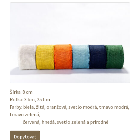
Šírka: 8 cm
Rolka: 3 bm, 25 bm
Farby
:
biela, žltá,
oranžová
, svetlo modrá,
tmavo
modrá
,
tmavo
zelená
,
červená
, hnedá, svetlo zelená a prírodné
Dopytovať