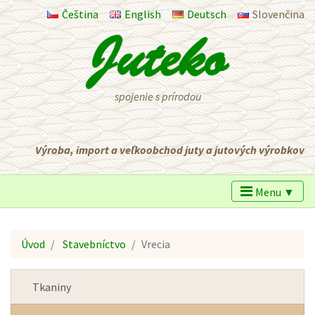
Čeština
English
Deutsch
Slovenčina
spojenie s prírodou
Výroba, import a veľkoobchod juty a jutových výrobkov
Menu ▼
Úvod
Stavebníctvo
Vrecia
Tkaniny