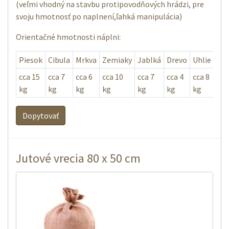
(veľmi vhodný na stavbu protipovodňových hrádzi, pre
svoju hmotnosť po naplnení,ľahká manipulácia)
Orientačné hmotnosti náplni:
Piesok
Cibula
Mrkva
Zemiaky
Jablká
Drevo
Uhlie
Ob
cca 15
cca 7
cca 6
cca 10
cca 7
cca 4
cca 8
cca
kg
kg
kg
kg
kg
kg
kg
l
Dopytovať
Jutové vrecia 80 x 50 cm