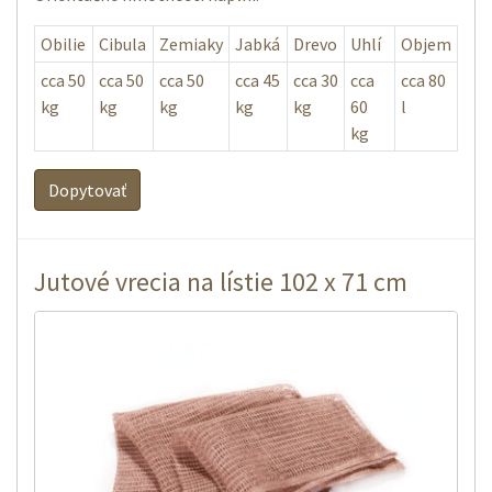
Obilie
Cibula
Zemiaky
Jabká
Drevo
Uhlí
Objem
cca 50
cca 50
cca 50
cca 45
cca 30
cca
cca 80
kg
kg
kg
kg
kg
60
l
kg
Dopytovať
Jutové vrecia na lístie 102 x 71 cm