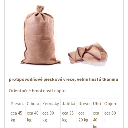
protipovodňové pieskové vrece, veľmi hustá tkanina
Orientačné hmotnosti náplni:
Piesok
Cibula
Zemiaky
Jablká
Drevo
Uhlí
Objem
cca 45
cca 40
cca 30
cca 35
cca
cca
cca 60
kg
kg
kg
kg
20 kg
40
l
kg