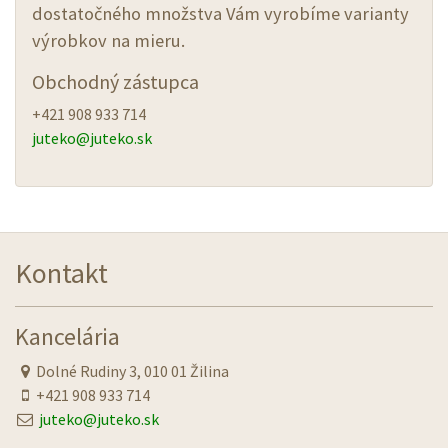
dostatočného množstva Vám vyrobíme varianty
výrobkov na mieru.
Obchodný zástupca
+421 908 933 714
juteko@
juteko.sk
Kontakt
Kancelária
Dolné Rudiny 3, 010 01 Žilina
+421 908 933 714
juteko@juteko.sk