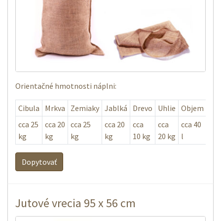
Orientačné hmotnosti náplni:
Cibula
Mrkva
Zemiaky
Jablká
Drevo
Uhlie
Objem
cca 25
cca 20
cca 25
cca 20
cca
cca
cca 40
kg
kg
kg
kg
10 kg
20 kg
l
Dopytovať
Jutové vrecia 95 x 56 cm