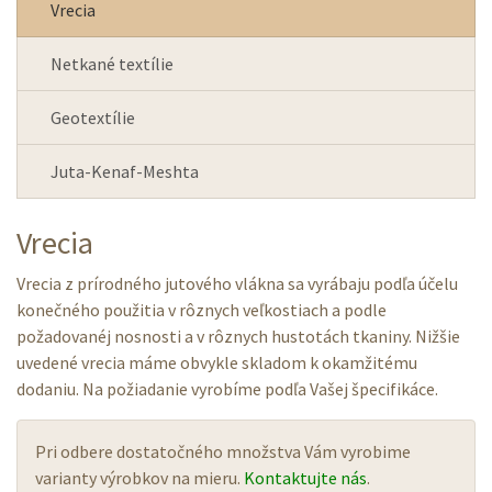
Vrecia
Netkané textílie
Geotextílie
Juta-Kenaf-Meshta
Vrecia
Vrecia z prírodného jutového vlákna sa vyrábaju podľa účelu
konečného použitia v rôznych veľkostiach a podle
požadovanéj nosnosti a v rôznych hustotách tkaniny. Nižšie
uvedené vrecia máme obvykle skladom k okamžitému
dodaniu. Na požiadanie vyrobíme podľa Vašej špecifikáce.
Pri odbere dostatočného množstva Vám vyrobime
varianty výrobkov na mieru.
Kontaktujte nás
.