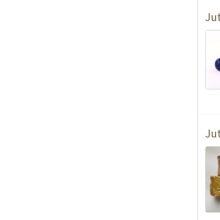
Ju
Ju