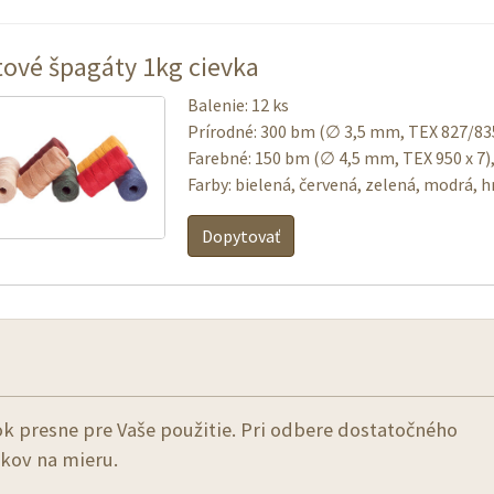
tové špagáty 1kg cievka
Balenie: 12 ks
Prírodné: 300 bm (∅ 3,5 mm, TEX 827/835
Farebné: 150 bm (∅ 4,5 mm, TEX 950 x 7)
Farby: bielená, červená, zelená, modrá, h
Dopytovať
 presne pre Vaše použitie. Pri odbere dostatočného
kov na mieru.