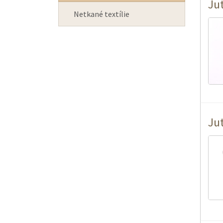
Ju
Netkané textílie
Ju