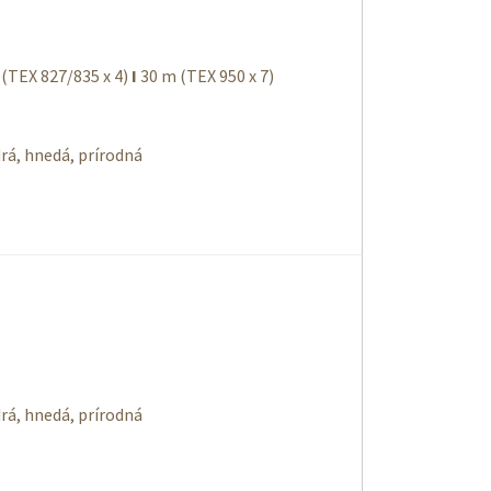
(TEX 827/835 x 4)
Ι
30 m (TEX 950 x 7)
drá, hnedá, prírodná
drá, hnedá, prírodná