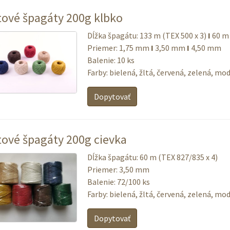
tové špagáty 200g klbko
Dĺžka špagátu: 133 m (TEX 500 x 3)
Ι
60 m 
Priemer: 1,75 mm
Ι
3,50 mm
Ι
4,50 mm
Balenie: 10 ks
Farby: bielená, žltá, červená, zelená, mo
Dopytovať
tové špagáty 200g cievka
Dĺžka špagátu: 60 m (TEX 827/835 x 4)
Priemer: 3,50 mm
Balenie: 72/100 ks
Farby: bielená, žltá, červená, zelená, mo
Dopytovať