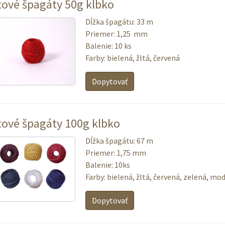
tové špagáty 50g klbko
Dĺžka špagátu: 33 m
Priemer: 1,25 mm
Balenie: 10 ks
Farby: bielená, žltá, červená
Dopytovať
tové špagáty 100g klbko
Dĺžka špagátu: 67 m
Priemer: 1,75 mm
Balenie: 10ks
Farby: bielená, žltá, červená, zelená, mo
Dopytovať