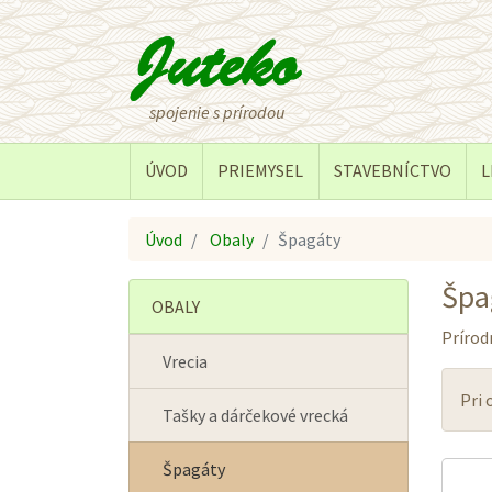
spojenie s prírodou
ÚVOD
PRIEMYSEL
STAVEBNÍCTVO
L
Úvod
Obaly
Špagáty
Špa
OBALY
Prírod
Vrecia
Pri
Tašky a dárčekové vrecká
Špagáty