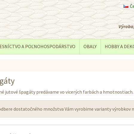
Č
Výroba,
ESNÍCTVO A POĽNOHOSPODÁRSTVO
OBALY
HOBBY A DEK
gáty
né jutové špagáty predávame vo vicerých farbách a hmotnostiach.
 odbere dostatočného množstva Vám vyrobime varianty výrobkov n