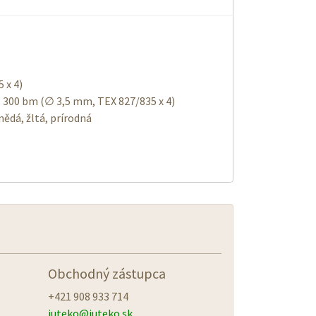
 x 4)
, 300 bm (∅ 3,5 mm, TEX 827/835 x 4)
nědá, žltá, prírodná
Obchodný zástupca
+421 908 933 714
juteko@
juteko.sk