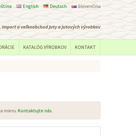
eština
English
Deutsch
Slovenčina
 import a veľkoobchod juty a jutových výrobkov
ORÁCIE
KATALÓG VÝROBKOV
KONTAKT
a mieru.
Kontaktujte nás
.