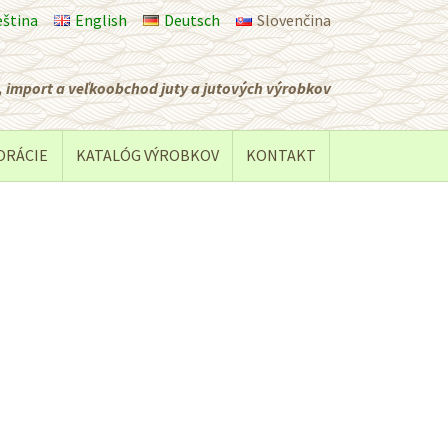
eština
English
Deutsch
Slovenčina
 import a veľkoobchod juty a jutových výrobkov
ORÁCIE
KATALÓG VÝROBKOV
KONTAKT