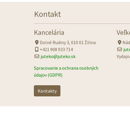
Kontakt
Kancelária
Veľk
Dolné Rudiny 3, 010 01 Žilina
Nád
+421 908 933 714
jut
juteko@juteko.sk
Vydajn
Spracovanie a ochrana osobných
údajov (GDPR)
Kontakty