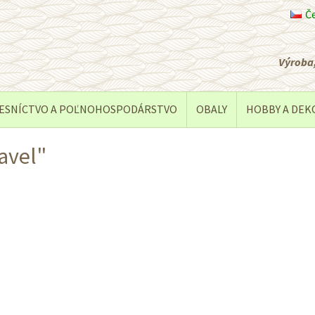
Č
Výroba,
ESNÍCTVO A POĽNOHOSPODÁRSTVO
OBALY
HOBBY A DEK
avel"