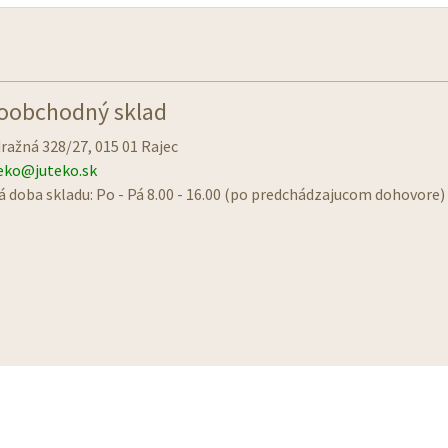
oobchodný sklad
ražná 328/27, 015 01 Rajec
eko@juteko.sk
á doba skladu: Po - Pá 8.00 - 16.00 (po predchádzajucom dohovore)