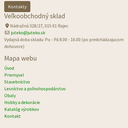
Kontakty
Veľkoobchodný sklad
Nádražná 328/27, 015 01 Rajec
juteko@juteko.sk
Vydajná doba skladu: Po - Pá 8.00 - 16.00 (po predchádzajucom
dohovore)
Mapa webu
Úvod
Priemysel
Stavebníctvo
Lesníctvo a poľnohospodárstvo
Obaly
Hobby a dekorácie
Katalóg výrobkov
Kontakt