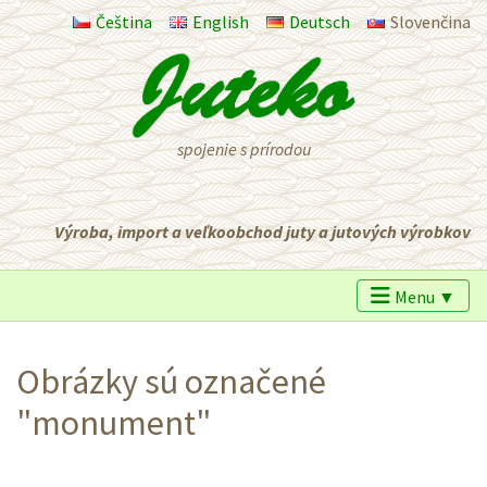
Čeština
English
Deutsch
Slovenčina
spojenie s prírodou
Výroba, import a veľkoobchod juty a jutových výrobkov
Menu ▼
Obrázky sú označené
"monument"