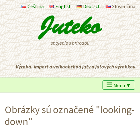
Čeština
English
Deutsch
Slovenčina
spojenie s prírodou
Výroba, import a veľkoobchod juty a jutových výrobkov
Menu ▼
Obrázky sú označené "looking-
down"