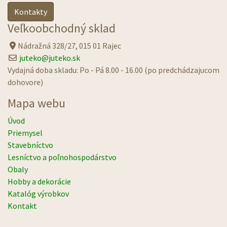
Kontakty
Veľkoobchodný sklad
Nádražná 328/27, 015 01 Rajec
juteko@juteko.sk
Vydajná doba skladu: Po - Pá 8.00 - 16.00 (po predchádzajucom
dohovore)
Mapa webu
Úvod
Priemysel
Stavebníctvo
Lesníctvo a poľnohospodárstvo
Obaly
Hobby a dekorácie
Katalóg výrobkov
Kontakt