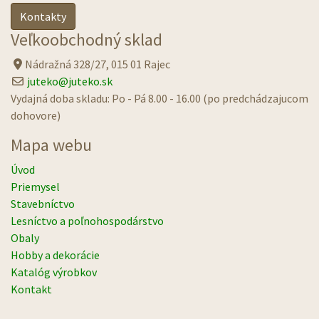
Kontakty
Veľkoobchodný sklad
Nádražná 328/27, 015 01 Rajec
juteko@juteko.sk
Vydajná doba skladu: Po - Pá 8.00 - 16.00 (po predchádzajucom
dohovore)
Mapa webu
Úvod
Priemysel
Stavebníctvo
Lesníctvo a poľnohospodárstvo
Obaly
Hobby a dekorácie
Katalóg výrobkov
Kontakt