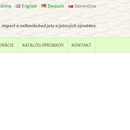
eština
English
Deutsch
Slovenčina
 import a veľkoobchod juty a jutových výrobkov
ORÁCIE
KATALÓG VÝROBKOV
KONTAKT