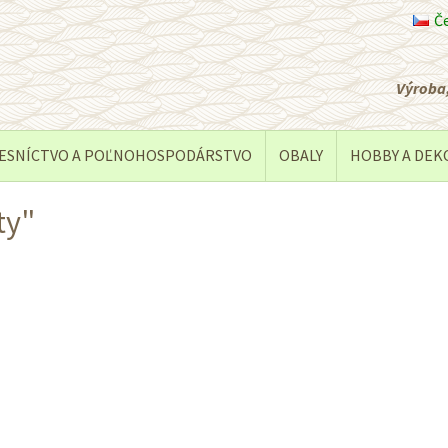
Č
Výroba,
ESNÍCTVO A POĽNOHOSPODÁRSTVO
OBALY
HOBBY A DEK
ty"