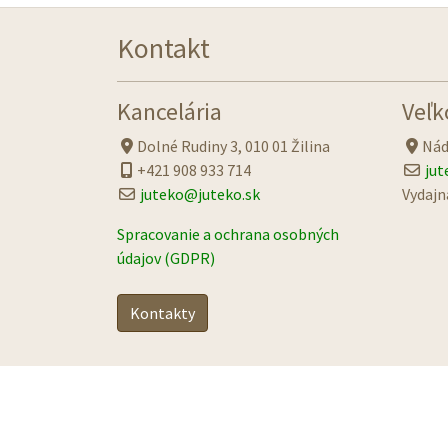
Kontakt
Kancelária
Veľk
Dolné Rudiny 3, 010 01 Žilina
Nád
+421 908 933 714
jut
juteko@juteko.sk
Vydajn
Spracovanie a ochrana osobných
údajov (GDPR)
Kontakty