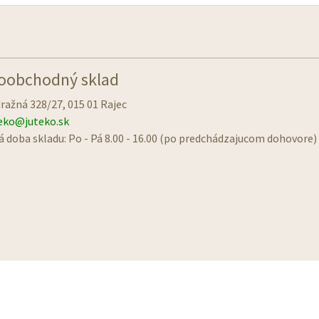
oobchodný sklad
ražná 328/27, 015 01 Rajec
eko@juteko.sk
á doba skladu: Po - Pá 8.00 - 16.00 (po predchádzajucom dohovore)