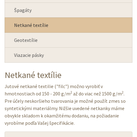
Špagáty
Netkané textílie
Geotextílie
Viazacie pásky
Netkané textílie
Jutové netkané textilie ("filc") možno vyrobiť v
2
2
hmotnostiach od 150 - 200 g/m
až do viac než 1500 g/m
.
Pre účely neskoršieho tvarovania je možné použít zmes so
syntetickými materiálmy. Nižšie uvedené netkanky máme
obvykle skladom k okamžitému dodaniu, na požiadanie
vyrobíme podľa Vašej špecifikácie.