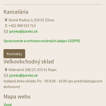
Kancelária
Dolné Rudiny 3, 010 01 Žilina
+421 908 933 714
juteko@juteko.sk
Spracovanie a ochrana osobných údajov (GDPR)
Kontakty
Veľkoobchodný sklad
Nádražná 328/27, 015 01 Rajec
juteko@juteko.sk
Vydajná doba skladu: Po - Pá 8.00 - 16.00 (po predchádzajucom
dohovore)
Mapa webu
Úvod