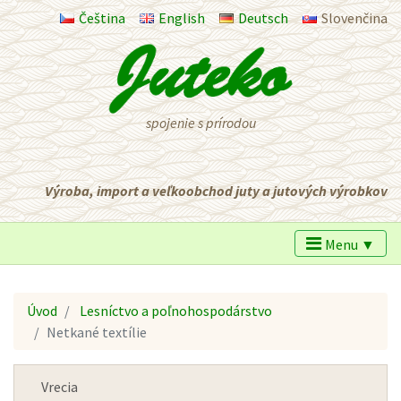
Čeština
English
Deutsch
Slovenčina
spojenie s prírodou
Výroba, import a veľkoobchod juty a jutových výrobkov
Menu ▼
Úvod
Lesníctvo a poľnohospodárstvo
Netkané textílie
Vrecia