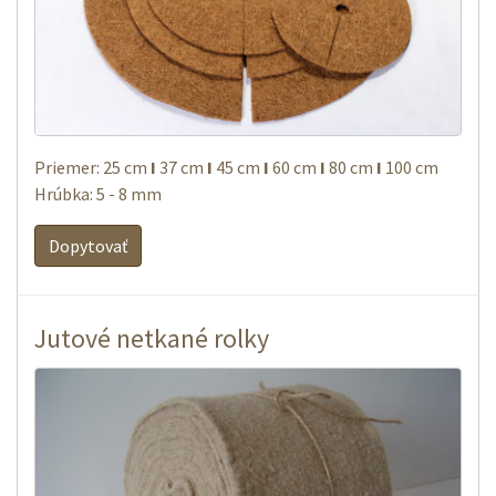
Priemer: 25 cm
Ι
37 cm
Ι
45 cm
Ι
60 cm
Ι
80 cm
Ι
100 cm
Hrúbka: 5 - 8 mm
Dopytovať
Jutové netkané rolky